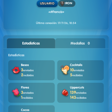
IRON
USUARIO
«#Francis»
Última conexión:
17/7/26, 10:54
Estadísticas
Medallas · 0
Estadísticas
Besos
Cocktails
3
10
enviados
enviados
2
5
recibidos
recibidos
Flores
Uppercuts
3
139
enviados
enviados
1
143
recibidos
recibidos
Cocos