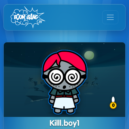
0
Killl.boy1