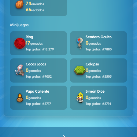
74
enviados
66
recibidos
Minijuegos
Ring
Sendero Oculto
17
0
ganados
ganados
Top global: #18.279
Top global: #7880
Cocos Locos
Colapso
0
0
ganados
ganados
Top global: #9052
Top global: #5505
Papa Caliente
Simón Dice
0
0
ganados
ganados
Top global: #2717
Top global: #2714