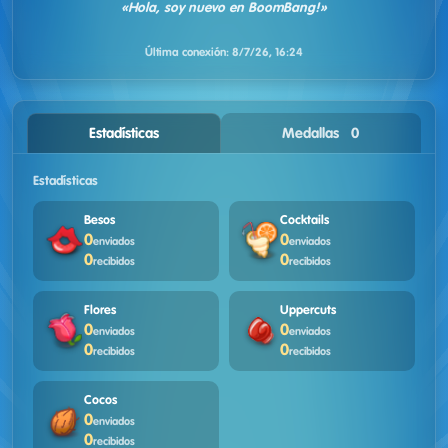
«Hola, soy nuevo en BoomBang!»
Última conexión:
8/7/26, 16:24
Estadísticas
Medallas · 0
Estadísticas
Besos
Cocktails
0
0
enviados
enviados
0
0
recibidos
recibidos
Flores
Uppercuts
0
0
enviados
enviados
0
0
recibidos
recibidos
Cocos
0
enviados
0
recibidos