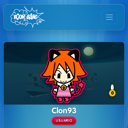
0
Clon93
USUARIO