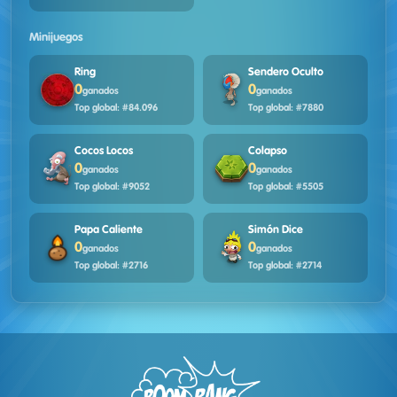
Minijuegos
Ring
Sendero Oculto
0
0
ganados
ganados
Top global: #84.096
Top global: #7880
Cocos Locos
Colapso
0
0
ganados
ganados
Top global: #9052
Top global: #5505
Papa Caliente
Simón Dice
0
0
ganados
ganados
Top global: #2716
Top global: #2714