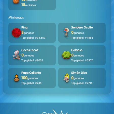
enviados
18
recibidos
Minijuegos
Ring
Sendero Oculto
3
0
ganados
ganados
Top global: #34.569
Top global: #7884
Cocos Locos
Colapso
0
0
ganados
ganados
Top global: #9052
Top global: #5507
Papa Caliente
Simón Dice
100
0
ganados
ganados
Top global: #245
Top global: #2716