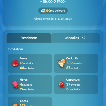
« TRUCO O TACO»
390
pts de logro
Última conexión:
8/8/26, 21:06
Estadísticas
Medallas · 52
Estadísticas
Besos
Cocktails
13
539
enviados
enviados
66
67
recibidos
recibidos
Flores
Uppercuts
4
37
enviados
enviados
26
38
recibidos
recibidos
Cocos
141