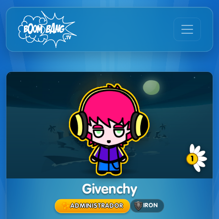
1
Givenchy
IRON
ADMINISTRADOR